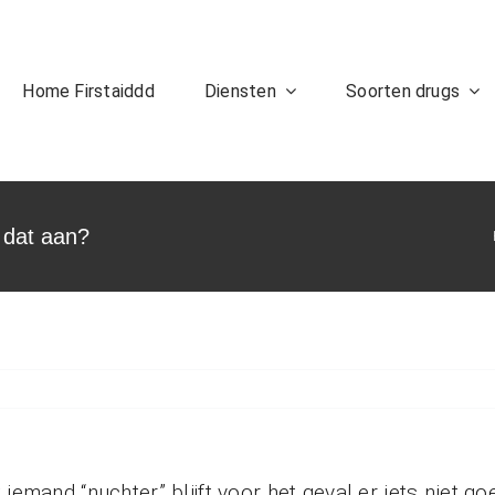
Home Firstaiddd
Diensten
Soorten drugs
k dat aan?
iemand “nuchter” blijft voor het geval er iets niet go