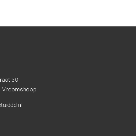
d
raat 30
S Vroomshoop
taiddd.nl