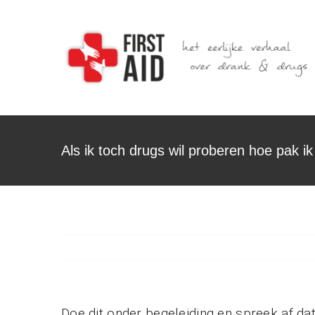
Ga
naar
inhoud
Als ik toch drugs wil proberen hoe pak i
Doe dit onder begeleiding en spreek af dat 