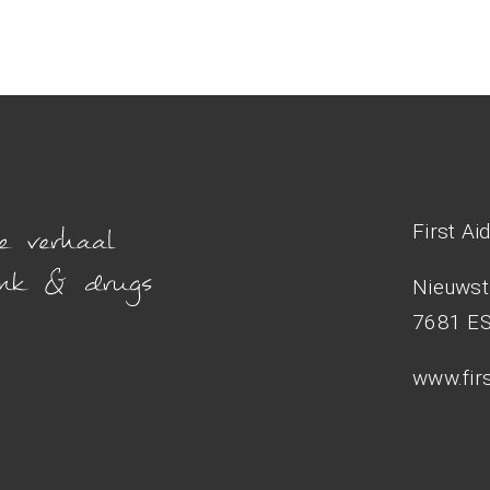
First Ai
Nieuwst
7681 E
www.firs