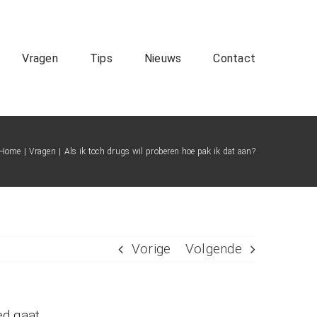
Vragen
Tips
Nieuws
Contact
Home
Vragen
Als ik toch drugs wil proberen hoe pak ik dat aan?
Vorige
Volgende
ed gaat.