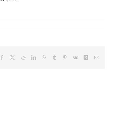
Facebook
X
Reddit
LinkedIn
WhatsApp
Tumblr
Pinterest
Vk
Xing
E-
mail