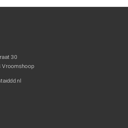
d
raat 30
S Vroomshoop
taiddd.nl