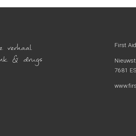
First Ai
Nieuwst
7681 E
www.firs