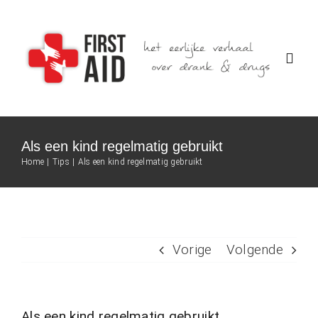
Ga
naar
inhoud
Togg
Navig
Home Firstaiddd
Als een kind regelmatig gebruikt
Diensten
Home
Tips
Als een kind regelmatig gebruikt
Soorten drugs
Vorige
Volgende
Vragen
Tips
Als een kind regelmatig gebruikt