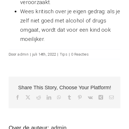
veroorzaakt.
Wees kritisch over je eigen gedrag: als je
zelf niet goed met alcohol of drugs
omgaat, wordt dat voor een kind ook
moeilijker.
Door
admin
|
juli 14th, 2022
|
Tips
|
0 Reacties
Share This Story, Choose Your Platform!
Facebook
X
Reddit
LinkedIn
WhatsApp
Tumblr
Pinterest
Vk
Xing
E-
mail
Over de auteur:
admin