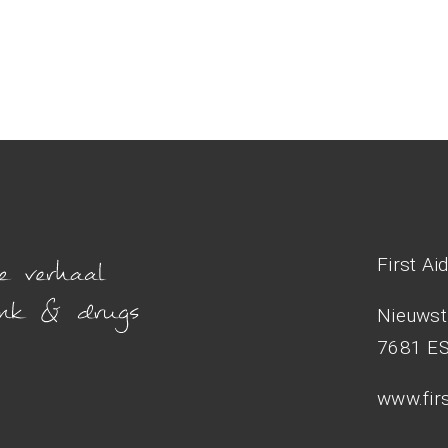
First Ai
Nieuwst
7681 E
www.firs