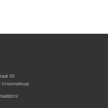
d
raat 30
S Vroomshoop
taiddd.nl