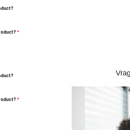
oduct?
product?
*
Vra
oduct?
product?
*