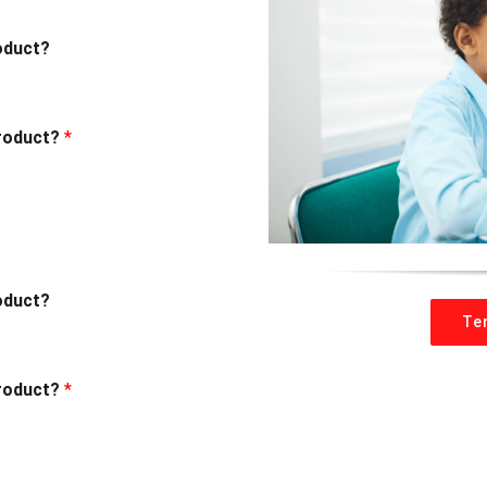
oduct?
product?
*
oduct?
Te
product?
*